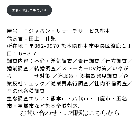
無料相談はコチラから
屋号 ：ジャパン・リサーチサービス熊本
代表者：田上 伸弘
所在地：〒862-0970 熊本県熊本市中央区渡鹿１丁
目１６−３７
調査内容：不倫・浮気調査／素行調査／行方調査／
婚前調査／結婚調査／ストーカーDV対策／いやが
ら せ対策 ／盗聴器・盗撮器発見調査／企
業反社チェック／従業員素行調査／社内不倫調査／
その他各種調査
主な調査エリア：熊本市・八代市・山鹿市・玉名
市・宇城市など熊本全域対応。
お問い合わせ・ご相談はこちらから