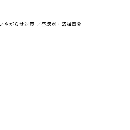
いやがらせ対策 ／盗聴器・盗撮器発