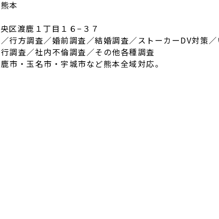
ス熊本
市中央区渡鹿１丁目１６−３７
／行方調査／婚前調査／結婚調査／ストーカーDV対策／
素行調査／社内不倫調査／その他各種調査
山鹿市・玉名市・宇城市など熊本全域対応。